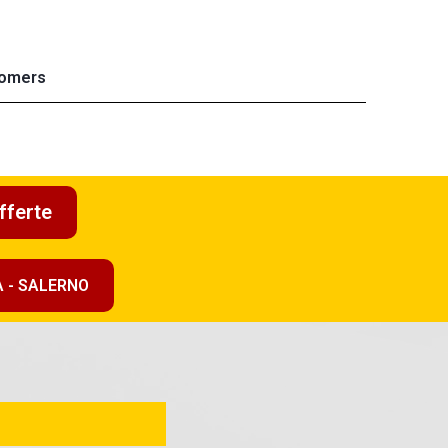
omers
fferte
A - SALERNO