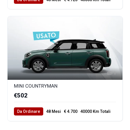
1
MINI COUNTRYMAN
€502
Da Ordinare
48 Mesi
€ 4.700
40000 Km Totali