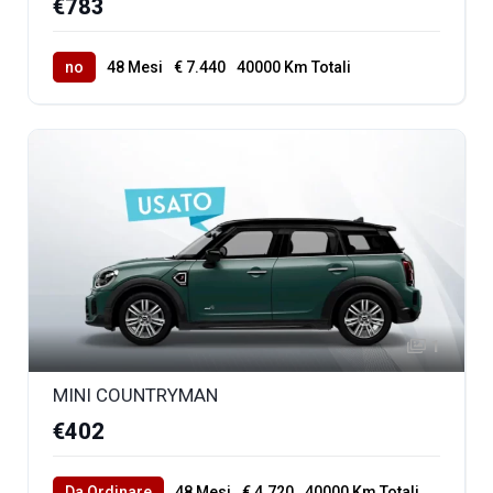
€783
no
48 Mesi
€ 7.440
40000 Km Totali
1
MINI COUNTRYMAN
€402
Da Ordinare
48 Mesi
€ 4.720
40000 Km Totali