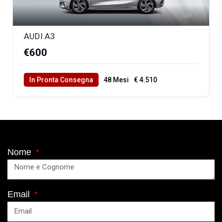
1
AUDI A3
€600
In Pronta Consegna
48 Mesi
€ 4.510
40000 Km Totali
Nome
Email