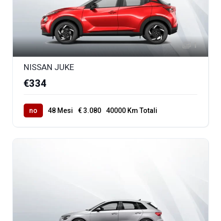
1
NISSAN JUKE
€334
no
48 Mesi
€ 3.080
40000 Km Totali