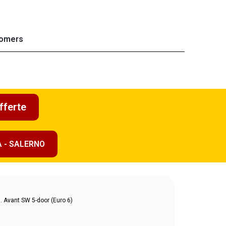
omers
fferte
A - SALERNO
s. Avant SW 5-door (Euro 6)