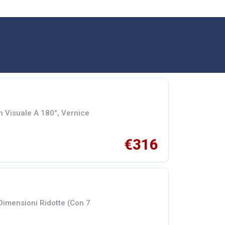
n Visuale A 180°, Vernice
€316
 Dimensioni Ridotte (Con 7