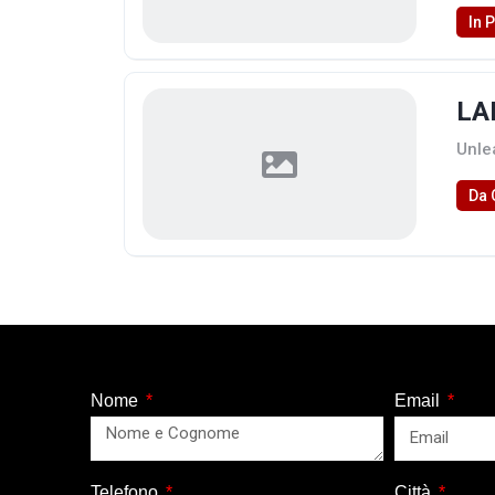
In 
LA
Unle
Da 
Nome
Email
Telefono
Città