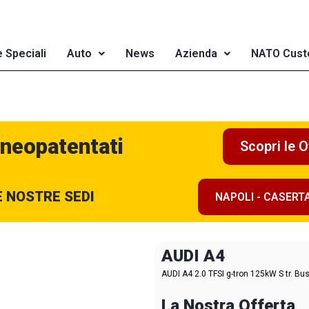
e Speciali
Auto
News
Azienda
NATO Cust
 neopatentati
Scopri le O
E NOSTRE SEDI
NAPOLI - CASERT
AUDI A4
AUDI A4 2.0 TFSI g-tron 125kW S tr. Bu
La Nostra Offerta