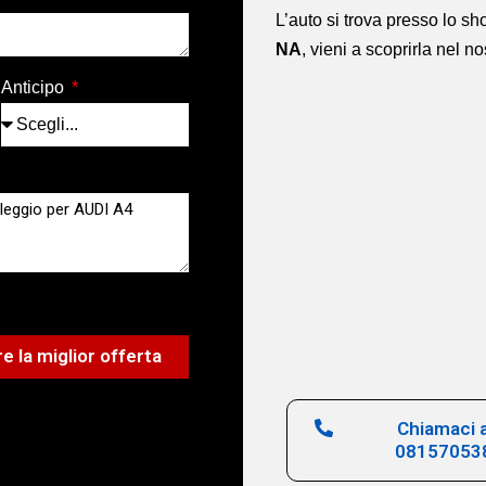
L’auto si trova presso lo 
NA
,
vieni a scoprirla nel n
Anticipo
e la miglior offerta
Chiamaci a
08157053