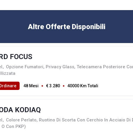
Altre Offerte Disponibili
RD FOCUS
el
,
Opzione Fumatori, Privacy Glass, Telecamera Posteriore Co
llizzata
Ordinare
48 Mesi
€ 3.280
40000 Km Totali
ODA KODIAQ
el
,
Colore Perlato, Ruotino Di Scorta Con Cerchio In Acciaio Di
i O Con PKP)