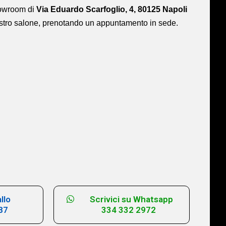
showroom di
Via Eduardo Scarfoglio, 4, 80125 Napoli
ostro salone,
prenotando un appuntamento in sede.
llo
Scrivici su Whatsapp
87
334 332 2972