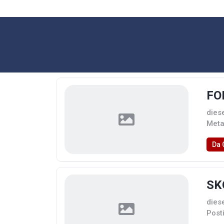
FO
dies
Meta
Da 
SK
dies
Post