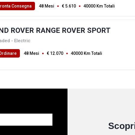
Pronta Consegna
48 Mesi
€ 5.610
40000 Km Totali
ND ROVER RANGE ROVER SPORT
aded - Electric
Ordinare
48 Mesi
€ 12.070
40000 Km Totali
Scopri