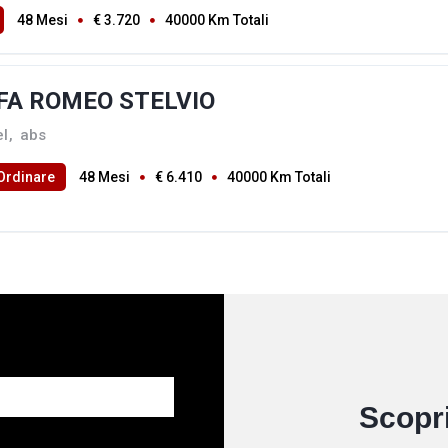
48 Mesi
€ 3.720
40000 Km Totali
FA ROMEO STELVIO
el
,
abs
Ordinare
48 Mesi
€ 6.410
40000 Km Totali
Scopri