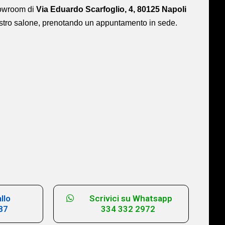
showroom di
Via Eduardo Scarfoglio, 4, 80125 Napoli
ostro salone,
prenotando un appuntamento in sede.
llo
Scrivici su Whatsapp
87
334 332 2972