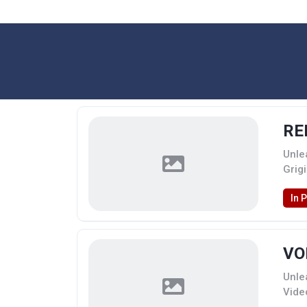
RE
Unle
Grig
In 
VO
Unle
Vide