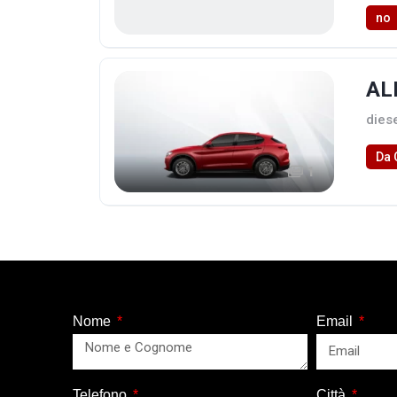
no
AL
dies
Da 
1
Nome
Email
Telefono
Città