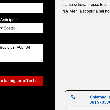
L’auto si trova presso lo 
NA
,
vieni a scoprirla nel n
Anticipo
e la miglior offerta
Chiamaci a
08157053