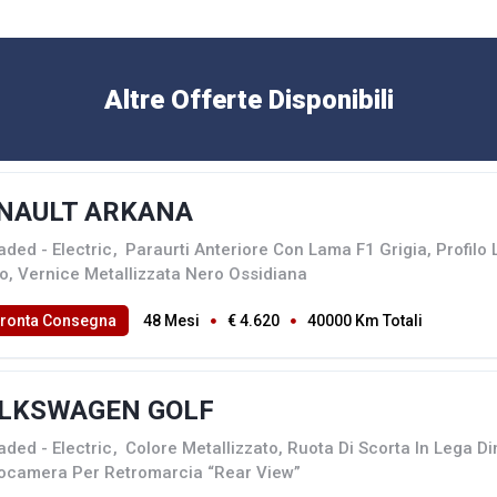
Altre Offerte Disponibili
NAULT ARKANA
aded - Electric
,
Paraurti Anteriore Con Lama F1 Grigia, Profilo 
io, Vernice Metallizzata Nero Ossidiana
Pronta Consegna
48 Mesi
€ 4.620
40000 Km Totali
LKSWAGEN GOLF
aded - Electric
,
Colore Metallizzato, Ruota Di Scorta In Lega D
ocamera Per Retromarcia “Rear View”