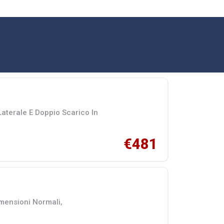
Laterale E Doppio Scarico In
€481
imensioni Normali,