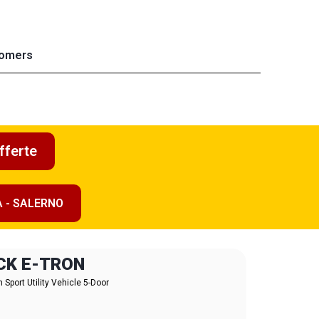
omers
fferte
A - SALERNO
CK E-TRON
port Utility Vehicle 5-Door