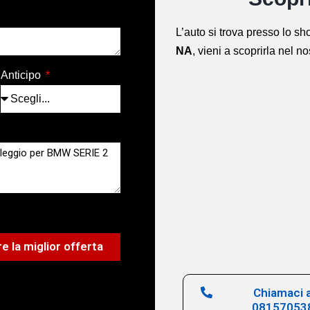
L’auto si trova presso lo 
NA
,
vieni a scoprirla nel n
Anticipo
e la miglior offerta
Chiamaci a
08157053