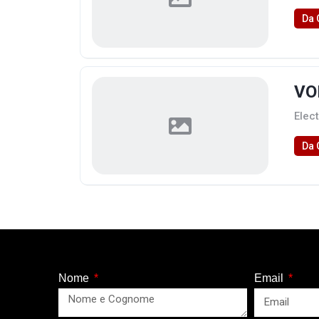
Da 
VO
Elect
Da 
Nome
Email