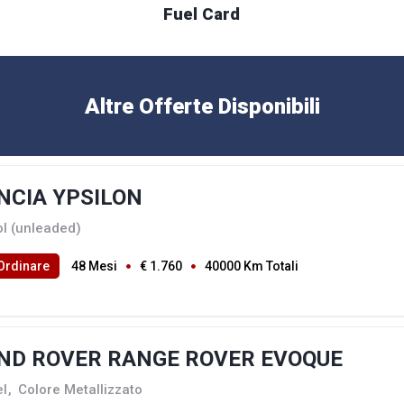
Fuel Card
Altre Offerte Disponibili
NCIA YPSILON
ol (unleaded)
Ordinare
48 Mesi
€ 1.760
40000 Km Totali
ND ROVER RANGE ROVER EVOQUE
el
,
Colore Metallizzato