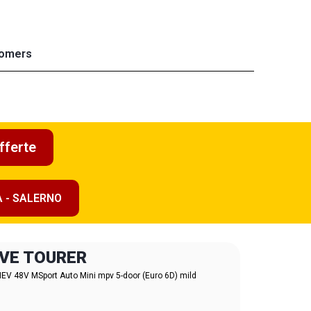
omers
fferte
A - SALERNO
IVE TOURER
 48V MSport Auto Mini mpv 5-door (Euro 6D) mild