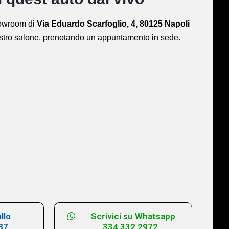
showroom di
Via Eduardo Scarfoglio, 4, 80125 Napoli
ostro salone,
prenotando un appuntamento in sede.
llo
Scrivici su Whatsapp
87
334 332 2972