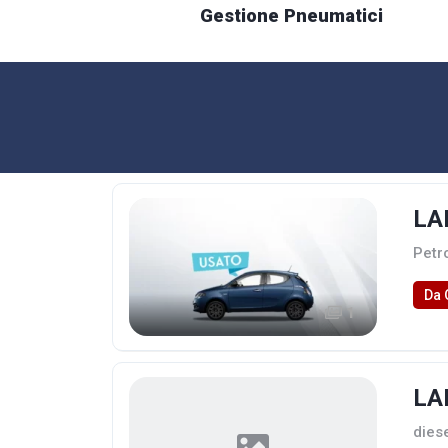
Gestione Pneumatici
LA
Petr
Da 
1
LA
dies