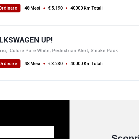
Ordinare
48 Mesi
€ 5.190
40000 Km Totali
LKSWAGEN UP!
ric
,
Colore Pure White, Pedestrian Alert, Smoke Pack
Ordinare
48 Mesi
€ 3.230
40000 Km Totali
Scopri