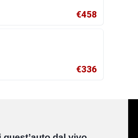
€458
€336
 quest’auto dal vivo