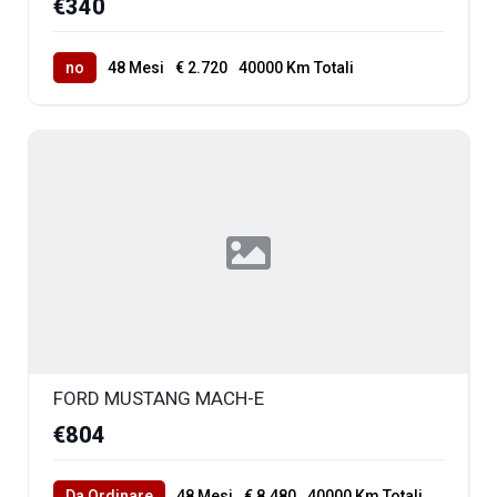
€340
no
48 Mesi
€ 2.720
40000 Km Totali
FORD MUSTANG MACH-E
€804
Da Ordinare
48 Mesi
€ 8.480
40000 Km Totali