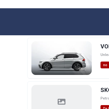
VO
Unle
no
1
SK
Petr
Da 