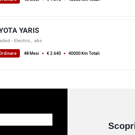
YOTA YARIS
aded - Electric
,
abs
Ordinare
48 Mesi
€ 2.640
40000 Km Totali
Scopri