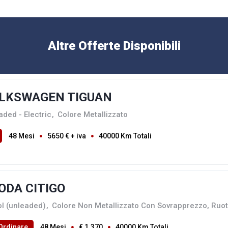
Altre Offerte Disponibili
LKSWAGEN TIGUAN
aded - Electric
,
Colore Metallizzato
48 Mesi
5650 € + iva
40000 Km Totali
ODA CITIGO
ol (unleaded)
,
Colore Non Metallizzato Con Sovrapprezzo, Ruot
Ordinare
48 Mesi
€ 1.370
40000 Km Totali