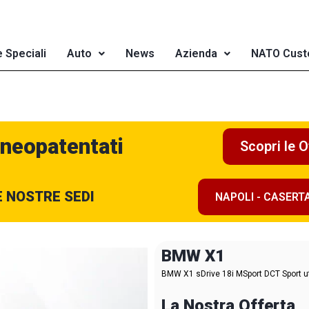
e Speciali
Auto
News
Azienda
NATO Cust
 neopatentati
Scopri le O
E NOSTRE SEDI
NAPOLI - CASERT
BMW X1
BMW X1 sDrive 18i MSport DCT Sport uti
La Nostra Offerta