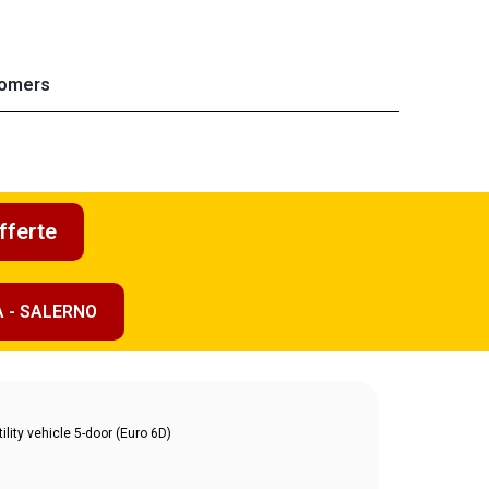
omers
fferte
A - SALERNO
lity vehicle 5-door (Euro 6D)