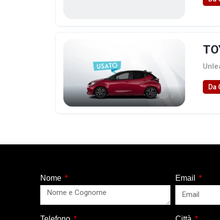
TO
Unle
Da 
1
Nome
Email
Telefono
Città