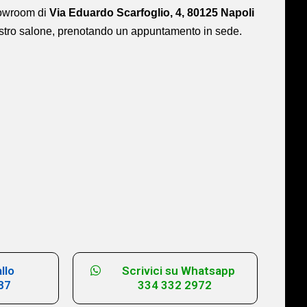
showroom di
Via Eduardo Scarfoglio, 4, 80125 Napoli
ostro salone,
prenotando un appuntamento in sede.
llo
Scrivici su Whatsapp
87
334 332 2972