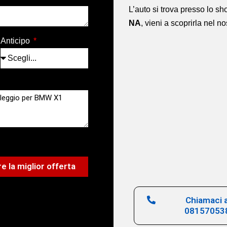
L’auto si trova presso lo 
NA
,
vieni a scoprirla nel n
Anticipo
e la miglior offerta
Chiamaci a
08157053