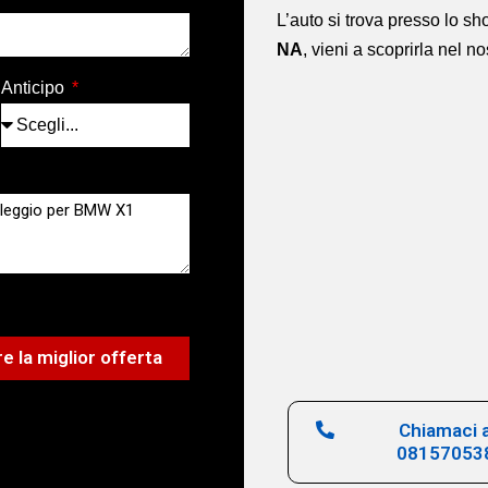
L’auto si trova presso lo 
NA
,
vieni a scoprirla nel n
Anticipo
e la miglior offerta
Chiamaci a
08157053