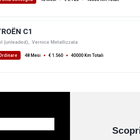
TROËN C1
ol (unleaded)
,
Vernice Metallizzata
Ordinare
48 Mesi
€ 1.560
40000 Km Totali
Scopri