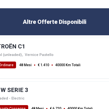
Altre Offerte Disponibili
TROËN C1
ol (unleaded)
,
Vernice Pastello
Ordinare
48 Mesi
€ 1.410
40000 Km Totali
W SERIE 3
aded - Electric
Pronta Consegna
48 Mesi
€ 6.720
40000 Km Totali