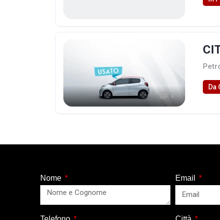
CI
Petr
Da 
1
Nome
Email
Telefono
Città