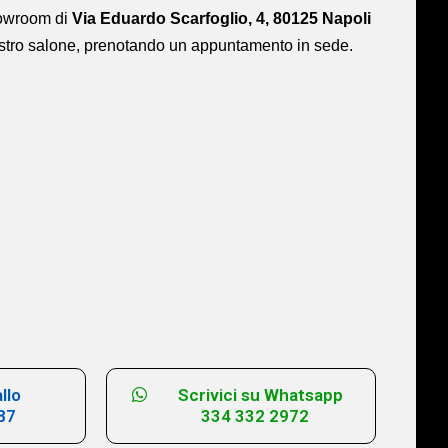
showroom di
Via Eduardo Scarfoglio, 4, 80125 Napoli
ostro salone,
prenotando un appuntamento in sede.
llo
Scrivici su Whatsapp
87
334 332 2972