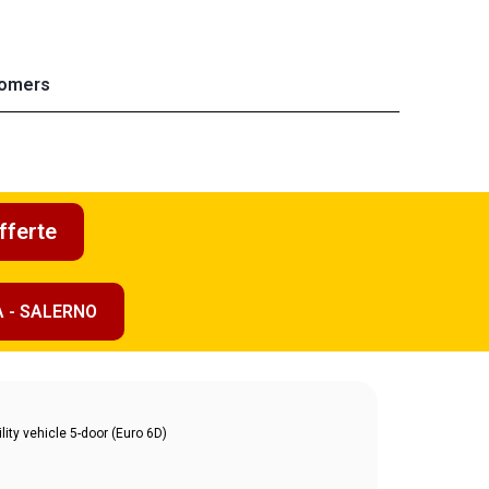
omers
fferte
A - SALERNO
ity vehicle 5-door (Euro 6D)