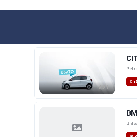
CI
Petr
Da 
1
BM
Unle
In 