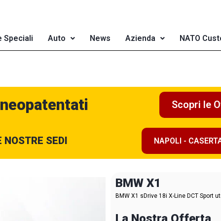
e Speciali
Auto
News
Azienda
NATO Cust
 neopatentati
Scopri le O
E NOSTRE SEDI
NAPOLI - CASERT
BMW X1
BMW X1 sDrive 18i X-Line DCT Sport util
La Nostra Offerta