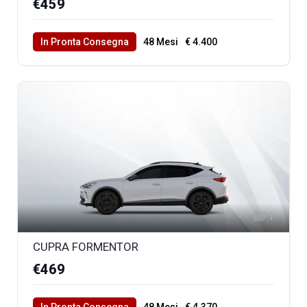
€459
In Pronta Consegna
48 Mesi
€ 4.400
40000 Km Totali
1
CUPRA FORMENTOR
€469
In Pronta Consegna
48 Mesi
€ 4.370