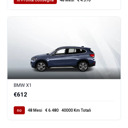
40000 Km Totali
1
BMW X1
€612
no
48 Mesi
€ 6.480
40000 Km Totali