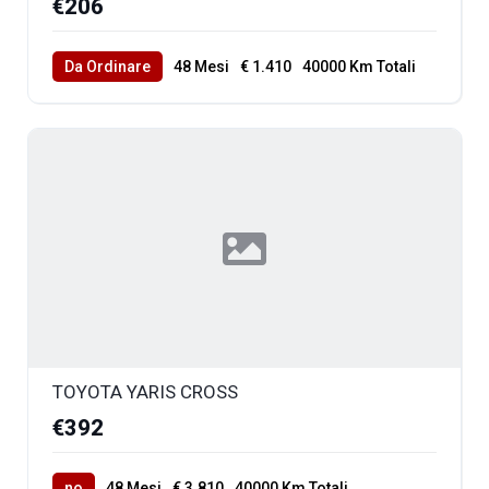
€206
Da Ordinare
48 Mesi
€ 1.410
40000 Km Totali
TOYOTA YARIS CROSS
€392
no
48 Mesi
€ 3.810
40000 Km Totali