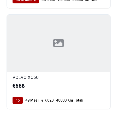
VOLVO XC60
€668
no
48 Mesi
€ 7.020
40000 Km Totali