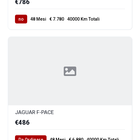
€786
no
48 Mesi
€ 7.780
40000 Km Totali
JAGUAR F-PACE
€486
Da Ordinare
48 Mesi
€ 6.880
40000 Km Totali