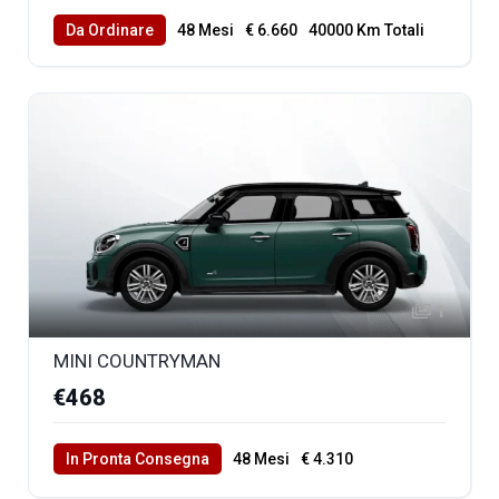
Da Ordinare
48 Mesi
€ 6.660
40000 Km Totali
1
MINI COUNTRYMAN
€468
In Pronta Consegna
48 Mesi
€ 4.310
40000 Km Totali