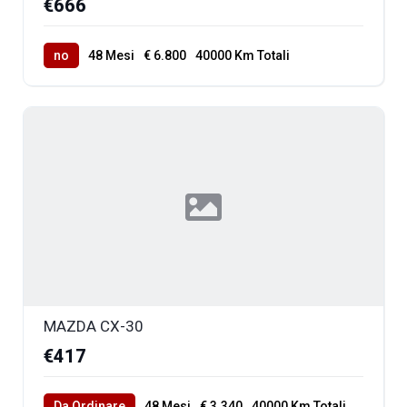
€666
no
48 Mesi
€ 6.800
40000 Km Totali
MAZDA CX-30
€417
Da Ordinare
48 Mesi
€ 3.340
40000 Km Totali