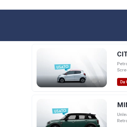
CI
Petr
Scre
1
Da 
MI
Unle
Retro