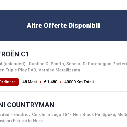
Altre Offerte Disponibili
TROËN C1
ol (unleaded)
,
Ruotino Di Scorta, Sensori Di Parcheggio Posteri
en Triple Play DAB, Vernice Metallizzata
Ordinare
48 Mesi
€ 1.480
40000 Km Totali
NI COUNTRYMAN
aded - Electric
,
Cerchi In Lega 18" - Neri Black Pin Spoke, Melti
visori Esterni In Nero