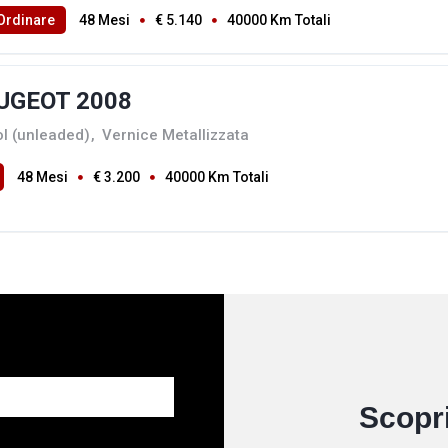
Ordinare
48 Mesi
€ 5.140
40000 Km Totali
UGEOT 2008
ol (unleaded)
,
Vernice Metallizzata
48 Mesi
€ 3.200
40000 Km Totali
Scopri