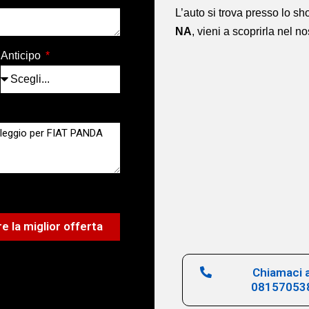
L’auto si trova presso lo 
NA
,
vieni a scoprirla nel n
Anticipo
e la miglior offerta
Chiamaci a
08157053