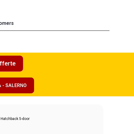
omers
fferte
A - SALERNO
d Hatchback 5-door