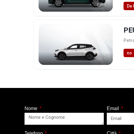
1
Da 
PE
Petr
no
1
Nome
Email
Telefono
Città