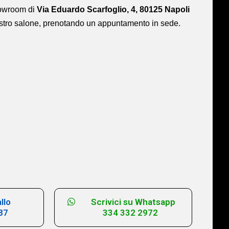
showroom di
Via Eduardo Scarfoglio, 4, 80125 Napoli
ostro salone,
prenotando un appuntamento in sede.
llo
Scrivici su Whatsapp
87
334 332 2972