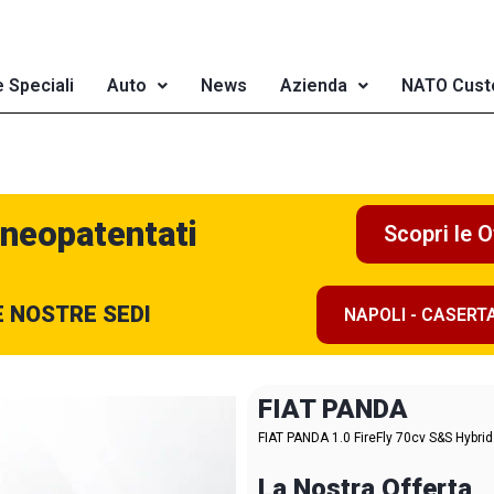
e Speciali
Auto
News
Azienda
NATO Cust
 neopatentati
Scopri le O
E NOSTRE SEDI
NAPOLI - CASERT
FIAT PANDA
FIAT PANDA 1.0 FireFly 70cv S&S Hybri
La Nostra Offerta