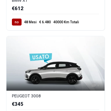
BMW X1
€612
no
48 Mesi
€ 6.480
40000 Km Totali
1
PEUGEOT 3008
€345