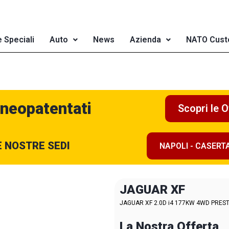
e Speciali
Auto
News
Azienda
NATO Cust
 neopatentati
Scopri le O
E NOSTRE SEDI
NAPOLI - CASERT
JAGUAR XF
JAGUAR XF 2.0D i4 177KW 4WD PRESTI
La Nostra Offerta