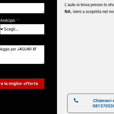
L’auto si trova presso lo 
NA
,
vieni a scoprirla nel n
Anticipo
e la miglior offerta
Chiamaci a
08157053