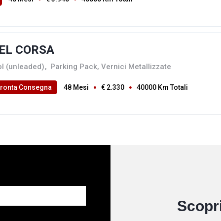
EL CORSA
ol (unleaded)
,
Parking Pack, Vernici Metallizzate
Pronta Consegna
48 Mesi
€ 2.330
40000 Km Totali
Scopri