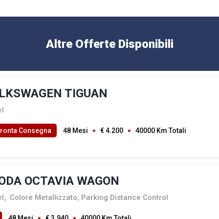
Altre Offerte Disponibili
LKSWAGEN TIGUAN
el
Pronta Consegna
48 Mesi
€ 4.200
40000 Km Totali
ODA OCTAVIA WAGON
el
,
Colore Metallizzato, Parking Distance Control
48 Mesi
€ 3.940
40000 Km Totali