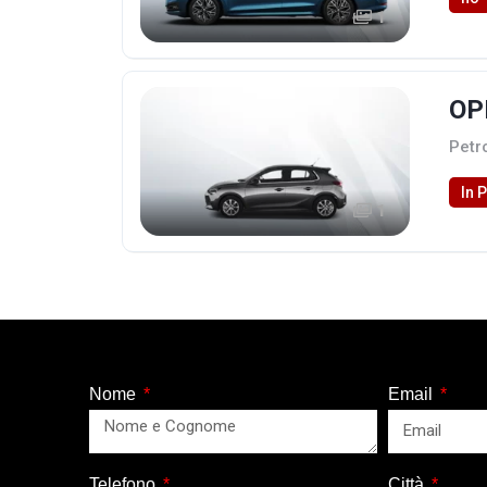
1
OP
Petr
In 
1
Nome
Email
Telefono
Città