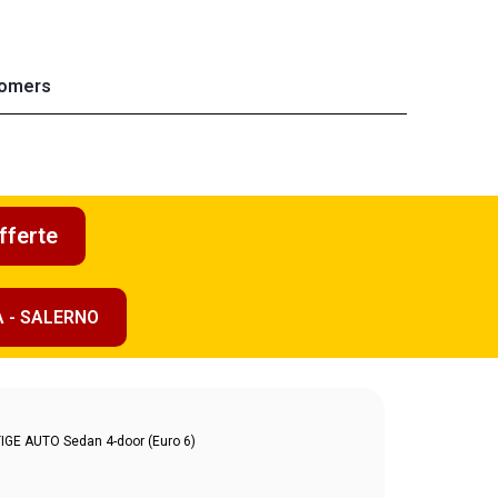
omers
fferte
A - SALERNO
GE AUTO Sedan 4-door (Euro 6)