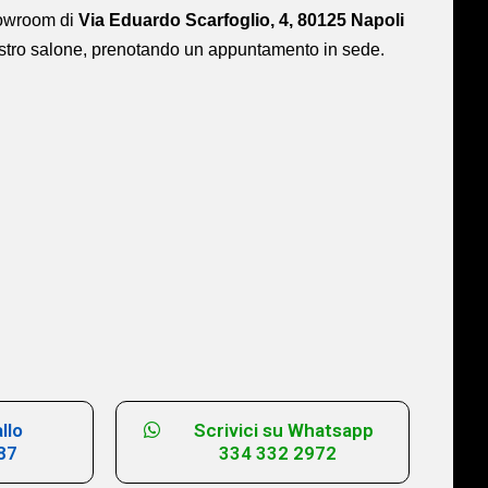
showroom di
Via Eduardo Scarfoglio, 4, 80125 Napoli
ostro salone,
prenotando un appuntamento in sede.
llo
Scrivici su Whatsapp
87
334 332 2972