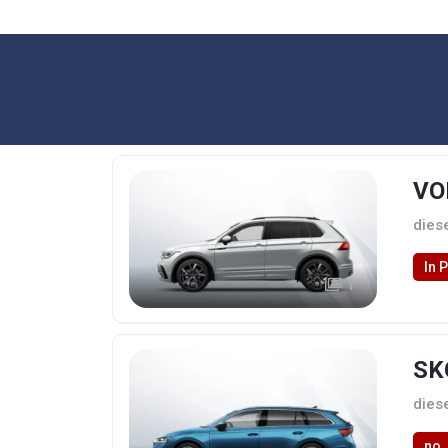
VO
dies
In 
1
SK
dies
no