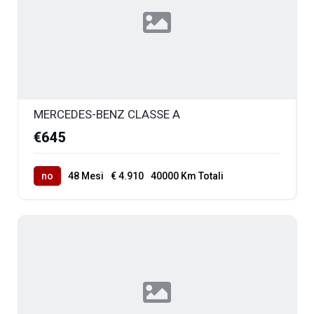
MERCEDES-BENZ CLASSE A
€645
no
48 Mesi
€ 4.910
40000 Km Totali