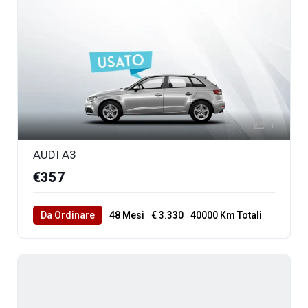
1
AUDI A3
€357
Da Ordinare
48 Mesi
€ 3.330
40000 Km Totali