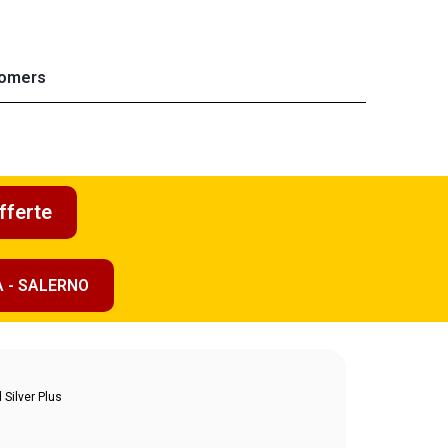
omers
fferte
A - SALERNO
 Silver Plus