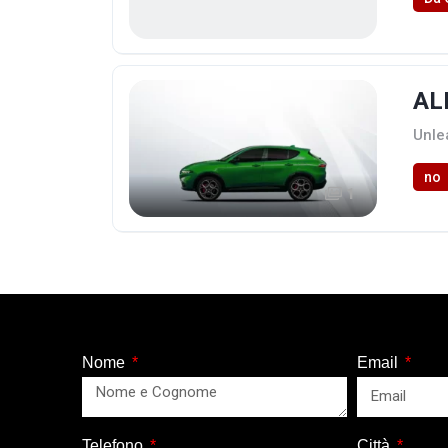
AL
Unle
no
1
Nome
Email
Telefono
Città