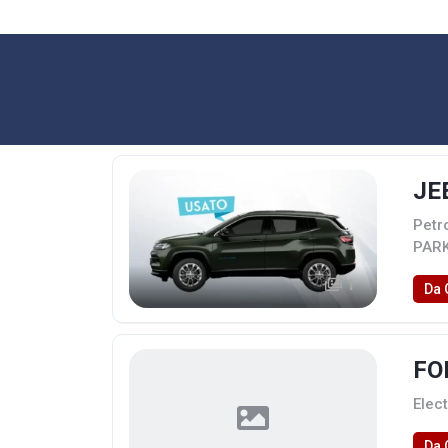
JE
Petr
PARK
1
Da 
FO
Elect
Da 