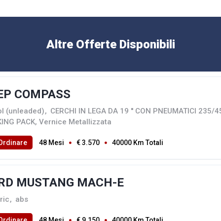
Altre Offerte Disponibili
EP COMPASS
ol (unleaded)
,
CERCHI IN LEGA DA 19 '' CON PNEUMATICI 235/
ING PACK, Vernice Metallizzata
Ordinare
48 Mesi
€ 3.570
40000 Km Totali
RD MUSTANG MACH-E
ric
,
abs
Ordinare
48 Mesi
€ 9.150
40000 Km Totali