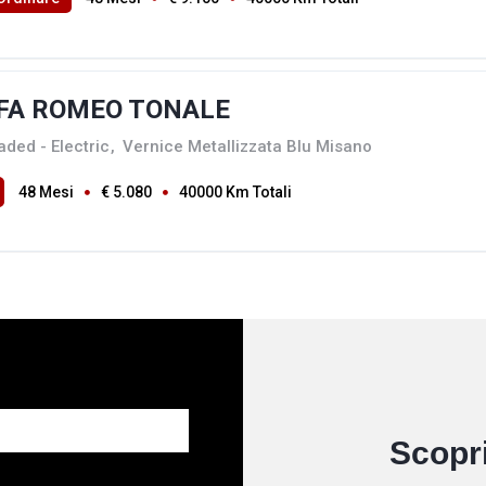
FA ROMEO TONALE
aded - Electric
,
Vernice Metallizzata Blu Misano
48 Mesi
€ 5.080
40000 Km Totali
Scopri