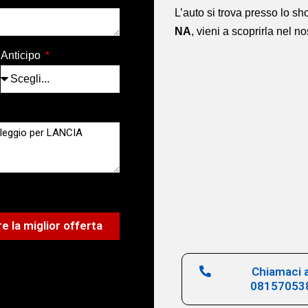
L’auto si trova presso lo 
NA
,
vieni a scoprirla nel n
Anticipo
e la miglior offerta
Chiamaci a
08157053