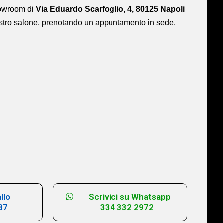
showroom di
Via Eduardo Scarfoglio, 4, 80125 Napoli
ostro salone,
prenotando un appuntamento in sede.
llo
Scrivici su Whatsapp
87
334 332 2972