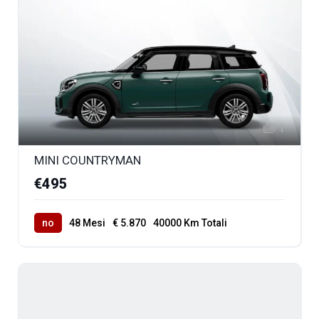
1
MINI COUNTRYMAN
€495
no
48 Mesi
€ 5.870
40000 Km Totali