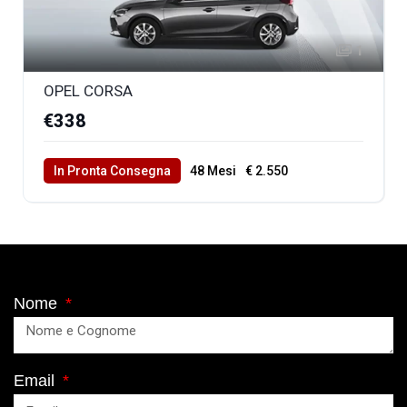
1
OPEL CORSA
€338
In Pronta Consegna
48 Mesi
€ 2.550
40000 Km Totali
Nome
Email