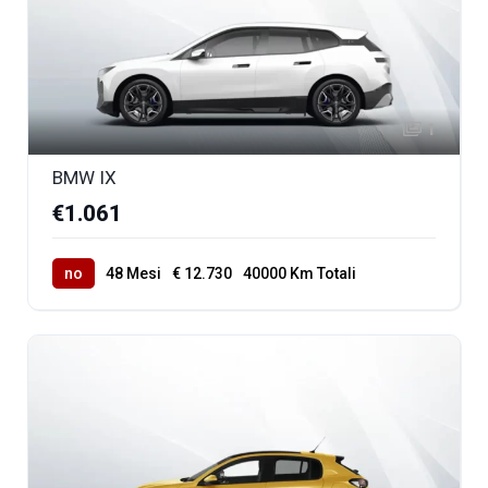
1
BMW IX
€1.061
no
48 Mesi
€ 12.730
40000 Km Totali