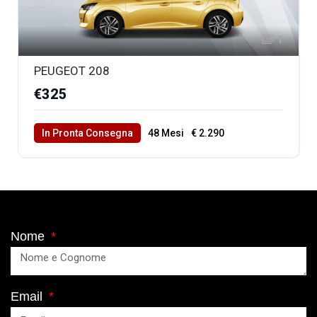
1
PEUGEOT 208
€325
In Pronta Consegna
48 Mesi
€ 2.290
40000 Km Totali
Nome
Email