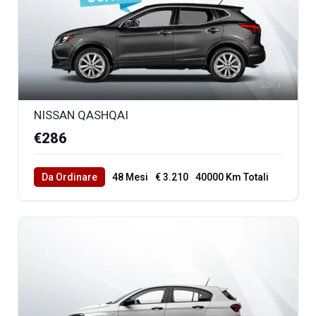
1
NISSAN QASHQAI
€286
Da Ordinare
48 Mesi
€ 3.210
40000 Km Totali