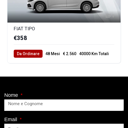
1
FIAT TIPO
€358
Da Ordinare
48 Mesi
€ 2.560
40000 Km Totali
Nome
Email