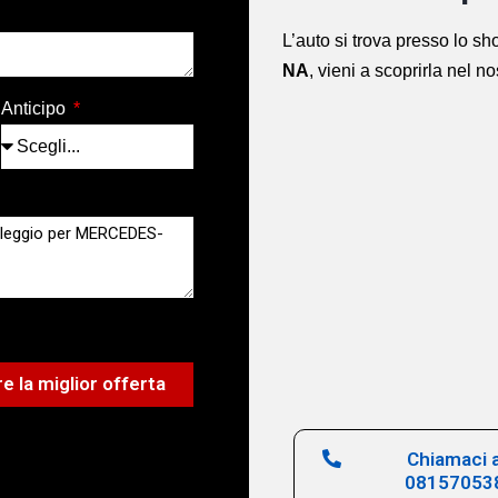
L’auto si trova presso lo 
NA
,
vieni a scoprirla nel n
Anticipo
e la miglior offerta
Chiamaci a
08157053