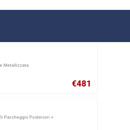
e Metallizzata
€481
 Di Parcheggio Posteriori +