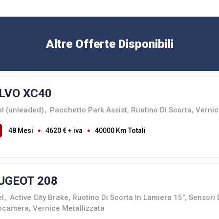
Altre Offerte Disponibili
LVO XC40
ol (unleaded)
,
Pacchetto Park Assist, Ruotino Di Scorta, Vernic
48 Mesi
4620 € + iva
40000 Km Totali
UGEOT 208
el
,
Active City Brake, Ruotino Di Scorta In Lamiera 15", Sensori
ocamera, Vernice Metallizzata