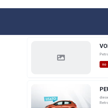
VO
Petr
no
PE
dies
Retr