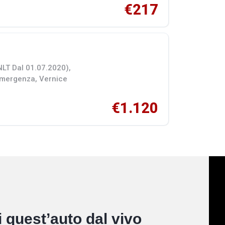
€217
T Dal 01.07.2020),
 Emergenza, Vernice
€1.120
 quest’auto dal vivo