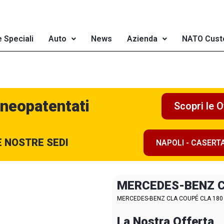
e Speciali
Auto
News
Azienda
NATO Cust
 neopatentati
Scopri le O
E NOSTRE SEDI
NAPOLI - CASERT
MERCEDES-BENZ 
MERCEDES-BENZ CLA COUPÉ CLA 180 Ex
La Nostra Offerta