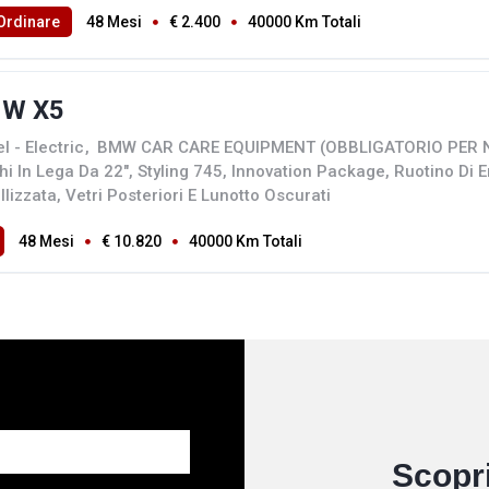
Ordinare
48 Mesi
€ 2.400
40000 Km Totali
W X5
l - Electric
,
BMW CAR CARE EQUIPMENT (OBBLIGATORIO PER NL
hi In Lega Da 22", Styling 745, Innovation Package, Ruotino Di
lizzata, Vetri Posteriori E Lunotto Oscurati
48 Mesi
€ 10.820
40000 Km Totali
Scopri