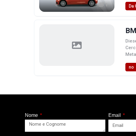
1
Da 
BM
Diese
Cerc
Metal
no
Nome
Email