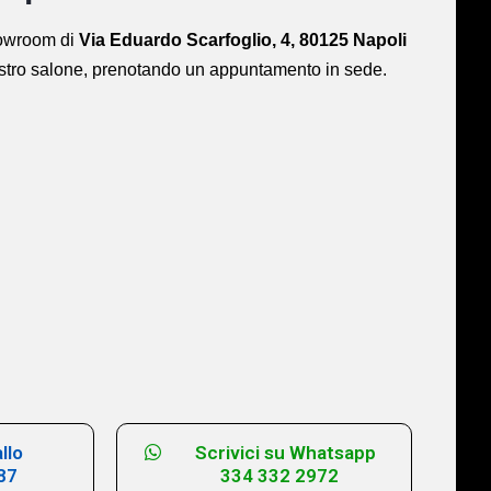
showroom di
Via Eduardo Scarfoglio, 4, 80125 Napoli
ostro salone,
prenotando un appuntamento in sede.
llo
Scrivici su Whatsapp
87
334 332 2972