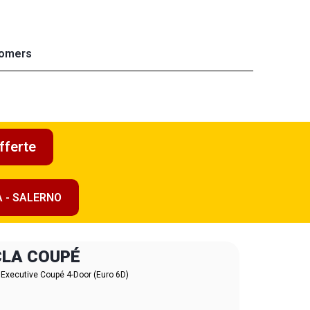
omers
fferte
A - SALERNO
CLA COUPÉ
ecutive Coupé 4-Door (Euro 6D)