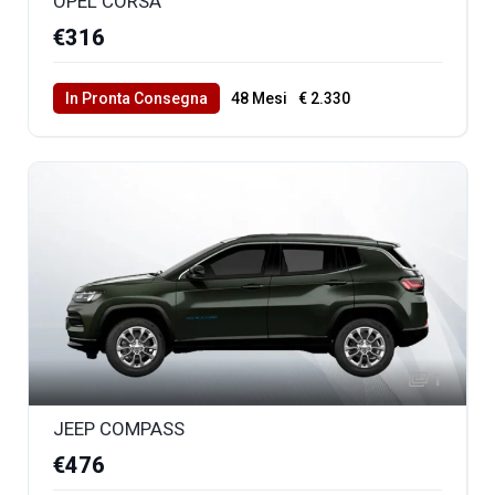
OPEL CORSA
€316
In Pronta Consegna
48 Mesi
€ 2.330
40000 Km Totali
1
JEEP COMPASS
€476