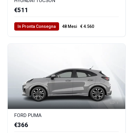
HYUNDAI TUCSON
€511
In Pronta Consegna
48 Mesi
€ 4.560
40000 Km Totali
1
FORD PUMA
€366