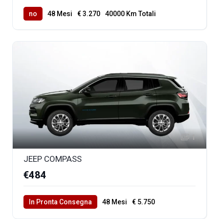
no
48 Mesi
€ 3.270
40000 Km Totali
1
JEEP COMPASS
€484
In Pronta Consegna
48 Mesi
€ 5.750
40000 Km Totali