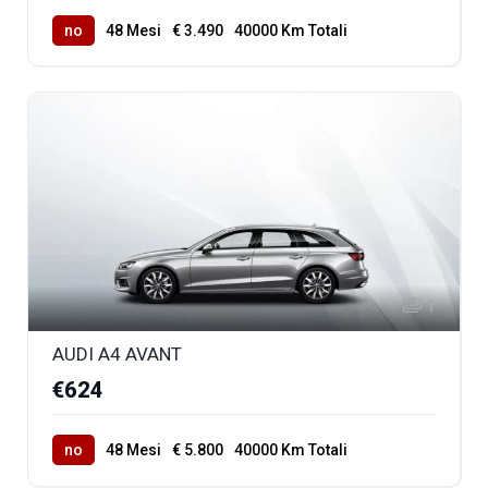
no
48 Mesi
€ 3.490
40000 Km Totali
1
AUDI A4 AVANT
€624
no
48 Mesi
€ 5.800
40000 Km Totali