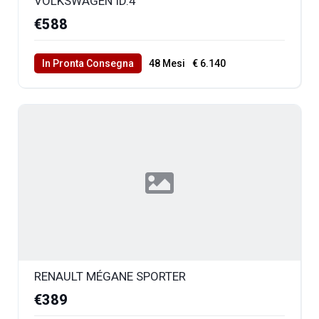
VOLKSWAGEN ID.4
€588
In Pronta Consegna
48 Mesi
€ 6.140
40000 Km Totali
RENAULT MÉGANE SPORTER
€389