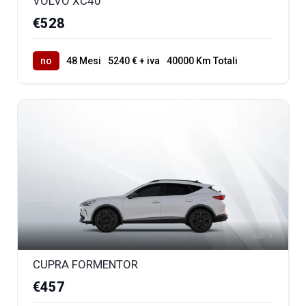
VOLVO XC40
€528
no
48 Mesi
5240 € + iva
40000 Km Totali
1
CUPRA FORMENTOR
€457