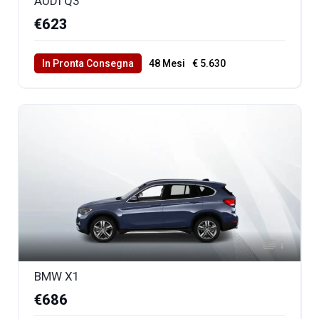
AUDI Q3
€623
In Pronta Consegna
48 Mesi
€ 5.630
40000 Km Totali
1
BMW X1
€686