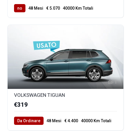
no
48 Mesi
€ 5.070
40000 Km Totali
1
VOLKSWAGEN TIGUAN
€319
Da Ordinare
48 Mesi
€ 4.400
40000 Km Totali