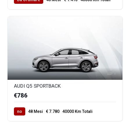
1
AUDI Q5 SPORTBACK
€786
no
48 Mesi
€ 7.780
40000 Km Totali