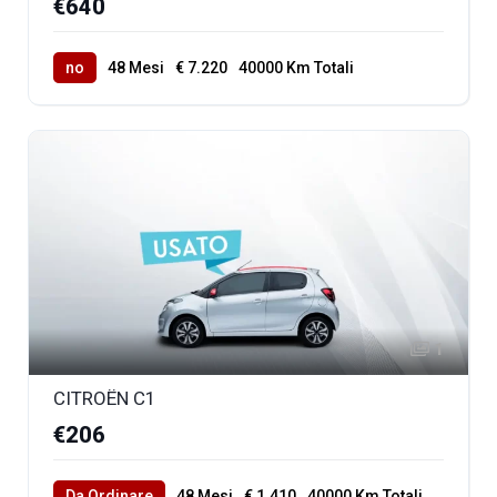
€640
no
48 Mesi
€ 7.220
40000 Km Totali
1
CITROËN C1
€206
Da Ordinare
48 Mesi
€ 1.410
40000 Km Totali