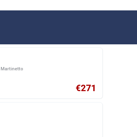
 Martinetto
€271