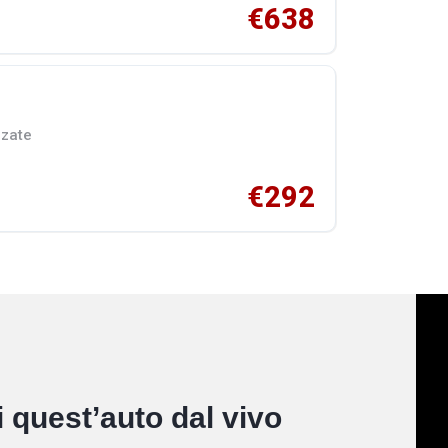
€638
zzate
€292
 quest’auto dal vivo