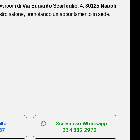
showroom di
Via Eduardo Scarfoglio, 4, 80125 Napoli
ostro salone,
prenotando un appuntamento in sede.
llo
Scrivici su Whatsapp
87
334 332 2972