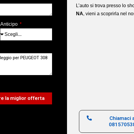
L’auto si trova presso lo 
NA
,
vieni a scoprirla nel n
Anticipo
e la miglior offerta
Chiamaci a
08157053