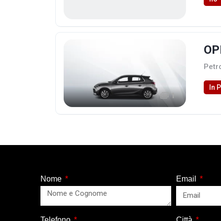
OP
Petr
In 
1
Nome
Email
Telefono
Città