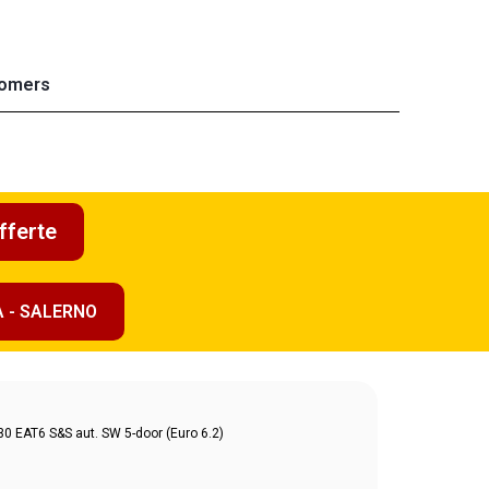
omers
fferte
A - SALERNO
 EAT6 S&S aut. SW 5-door (Euro 6.2)