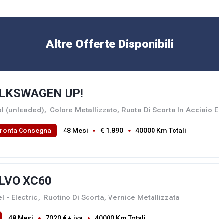
Altre Offerte Disponibili
LKSWAGEN UP!
ol (unleaded)
,
Colore Metallizzato, Ruota Di Scorta In Acciaio E
Pronta Consegna
48 Mesi
€ 1.890
40000 Km Totali
LVO XC60
l - Electric
,
Ruotino Di Scorta, Vernice Metallizzata
48 Mesi
7020 € + iva
40000 Km Totali