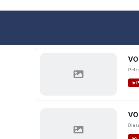
VO
Petr
In 
VO
Diese
no