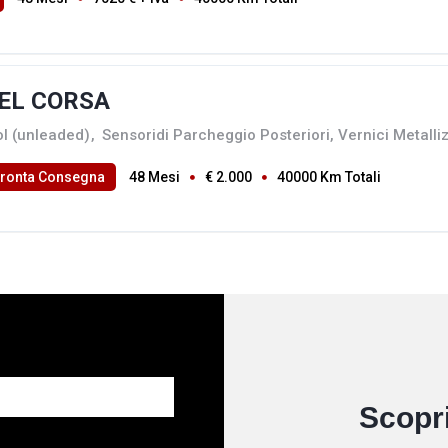
EL CORSA
ol (unleaded)
,
Sensoridi Parcheggio Posteriori, Vernici Metalli
Pronta Consegna
48 Mesi
€ 2.000
40000 Km Totali
Scopri