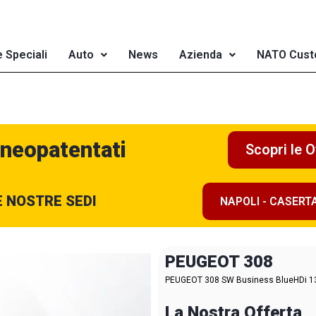
e Speciali
Auto
News
Azienda
NATO Cust
 neopatentati
Scopri le O
E NOSTRE SEDI
NAPOLI - CASERT
PEUGEOT 308
PEUGEOT 308 SW Business BlueHDi 130
La Nostra Offerta