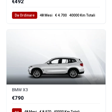
€492
Da Ordinare
48 Mesi
€ 4.700
40000 Km Totali
1
BMW X3
€790
no
48 Mesi
€ 8.970
40000 Km Totali