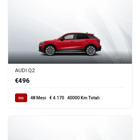
1
AUDI Q2
€496
no
48 Mesi
€ 4.170
40000 Km Totali