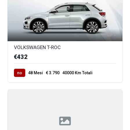
1
VOLKSWAGEN T-ROC
€432
no
48 Mesi
€ 3.790
40000 Km Totali