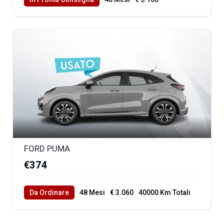
40000 Km Totali
1
FORD PUMA
€374
Da Ordinare
48 Mesi
€ 3.060
40000 Km Totali