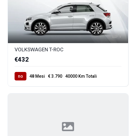
1
VOLKSWAGEN T-ROC
€432
no
48 Mesi
€ 3.790
40000 Km Totali