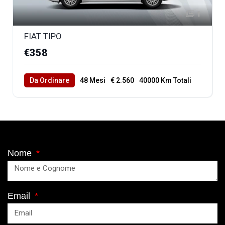
1
FIAT TIPO
€358
Da Ordinare
48 Mesi
€ 2.560
40000 Km Totali
Nome
Email