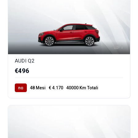
1
AUDI Q2
€496
no
48 Mesi
€ 4.170
40000 Km Totali