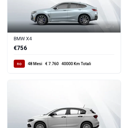
1
BMW X4
€756
no
48 Mesi
€ 7.760
40000 Km Totali