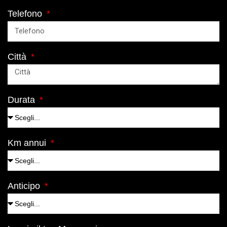
Telefono
Città
Durata
Km annui
Anticipo