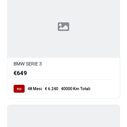
BMW SERIE 3
€649
no
48 Mesi
€ 6.240
40000 Km Totali