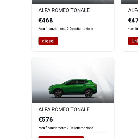
ALFA ROMEO TONALE
ALF
€468
€4
*con finanziamento 2.0 e rottamazione
*con f
diesel
Unl
1
ALFA ROMEO TONALE
€576
*con finanziamento 2.0 e rottamazione