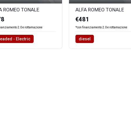
A ROMEO TONALE
ALFA ROMEO TONALE
78
€481
inanziamento 2.0 e rottamazione
*con finanziamento 2.0 e rottamazione
eaded - Electric
diesel