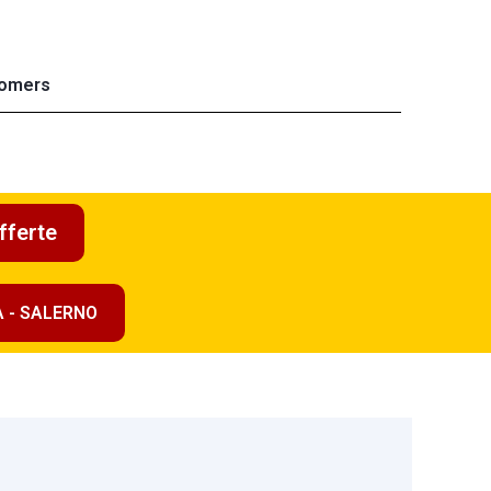
omers
fferte
A - SALERNO