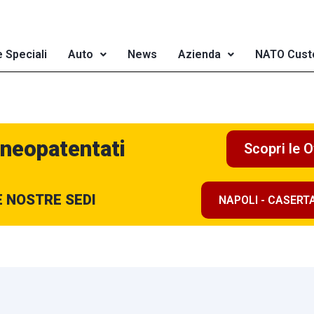
e Speciali
Auto
News
Azienda
NATO Cust
 neopatentati
Scopri le O
E NOSTRE SEDI
NAPOLI - CASERT