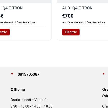
I Q4 E-TRON
AUDI Q4 E-TRON
66
€700
inanziamento 2.0 e rottamazione
*con finanziamento 2.0 e rottamazione
ctric
Electric
0815705387
Officina
Ora
(s
Orario
Lunedì – Venerdì:
8:30 – 13:00 / 14:30 – 18:00
Ora