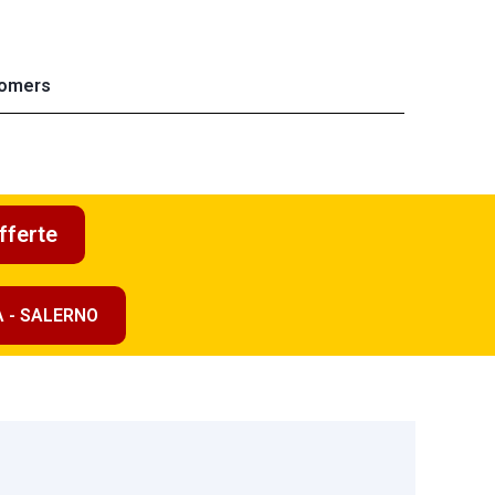
omers
fferte
A - SALERNO