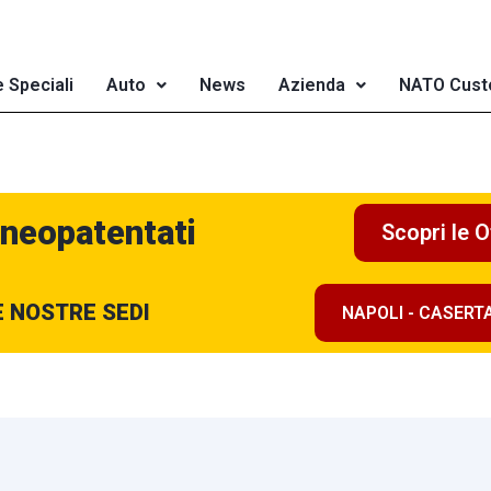
e Speciali
Auto
News
Azienda
NATO Cust
 neopatentati
Scopri le O
E NOSTRE SEDI
NAPOLI - CASERT