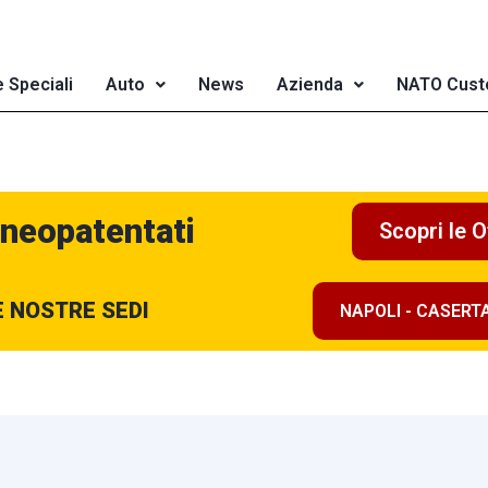
e Speciali
Auto
News
Azienda
NATO Cust
 neopatentati
Scopri le O
E NOSTRE SEDI
NAPOLI - CASERT