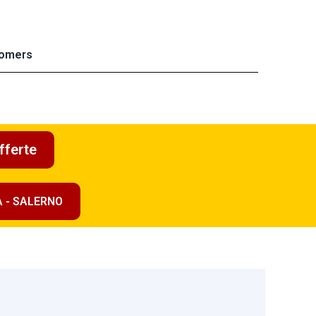
omers
fferte
A - SALERNO