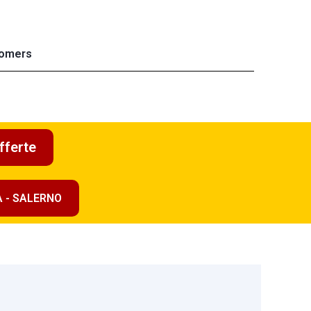
omers
fferte
A - SALERNO