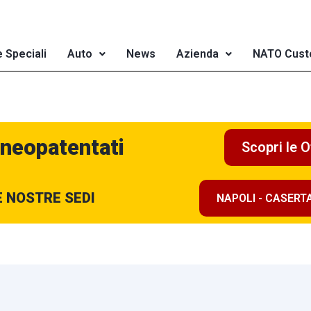
e Speciali
Auto
News
Azienda
NATO Cust
 neopatentati
Scopri le O
E NOSTRE SEDI
NAPOLI - CASERT