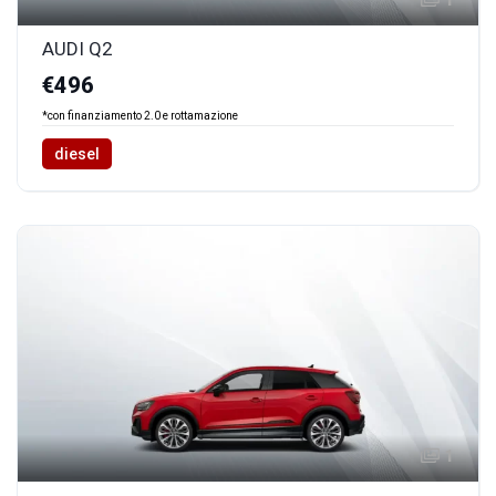
AUDI Q2
€496
*con finanziamento 2.0 e rottamazione
diesel
1