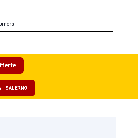
omers
fferte
A - SALERNO