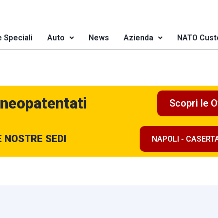
e Speciali
Auto
News
Azienda
NATO Cust
 neopatentati
Scopri le O
E NOSTRE SEDI
NAPOLI - CASERT