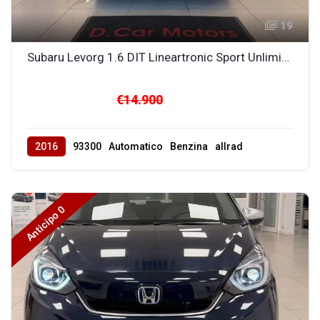
19
Subaru Levorg 1.6 DIT Lineartronic Sport Unlimited
€14.900
2016
93300
Automatico
Benzina
allrad
Anticipo 0