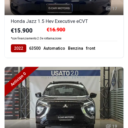
17
Honda Jazz 1.5 Hev Executive eCVT
€16.900
€15.900
*con finanziamento 2.0 e rottamazione
2022
63500
Automatico
Benzina
front
Anticipo 0
19