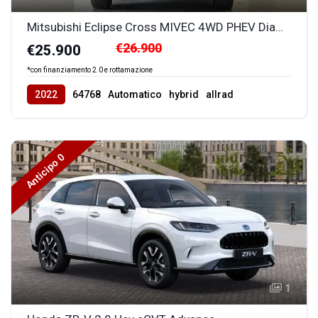
Mitsubishi Eclipse Cross MIVEC 4WD PHEV Diamond
€26.900
€25.900
*con finanziamento 2.0 e rottamazione
2022
64768
Automatico
hybrid
allrad
Anticipo 0
1