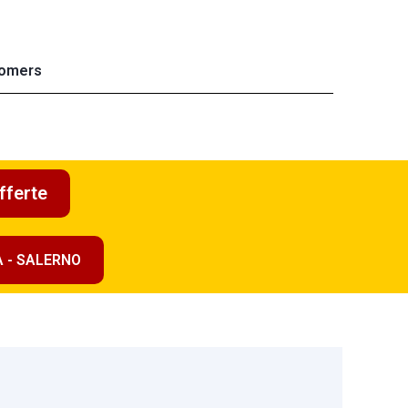
omers
fferte
A - SALERNO