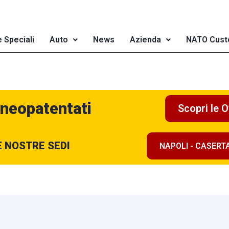
e Speciali
Auto
News
Azienda
NATO Cust
 neopatentati
Scopri le O
E NOSTRE SEDI
NAPOLI - CASERT