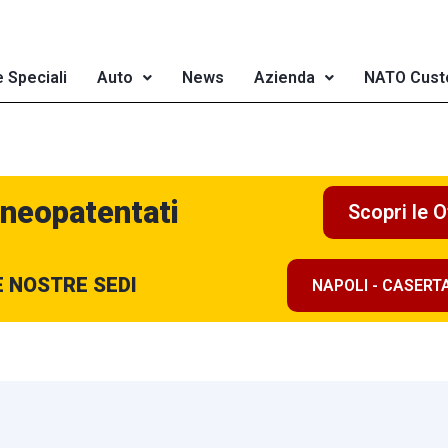
e Speciali
Auto
News
Azienda
NATO Cust
 neopatentati
Scopri le O
E NOSTRE SEDI
NAPOLI - CASERT