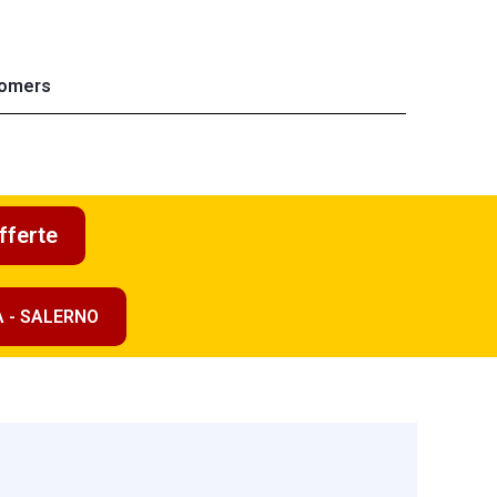
omers
fferte
A - SALERNO