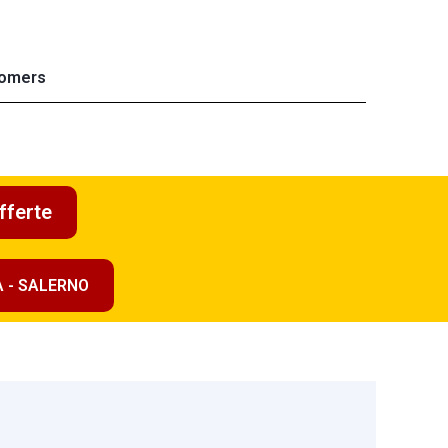
omers
fferte
A - SALERNO