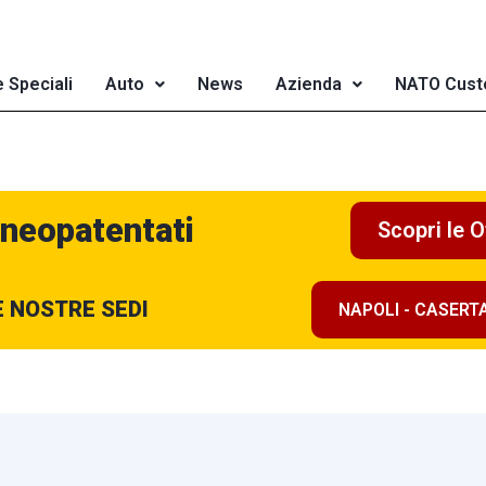
e Speciali
Auto
News
Azienda
NATO Cust
 neopatentati
Scopri le O
E NOSTRE SEDI
NAPOLI - CASERT