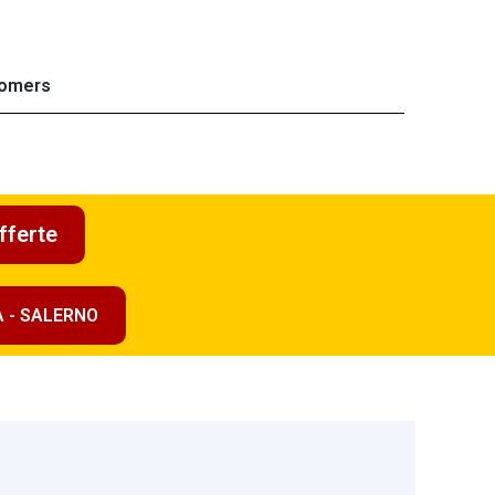
omers
fferte
A - SALERNO