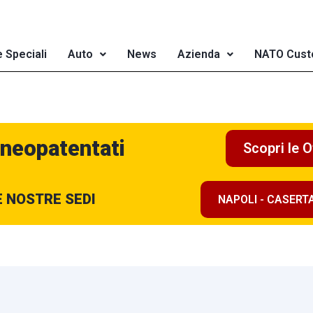
e Speciali
Auto
News
Azienda
NATO Cust
 neopatentati
Scopri le O
E NOSTRE SEDI
NAPOLI - CASERT