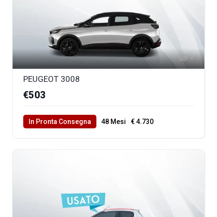
1
PEUGEOT 3008
€503
In Pronta Consegna
48 Mesi
€ 4.730
40000 Km Totali