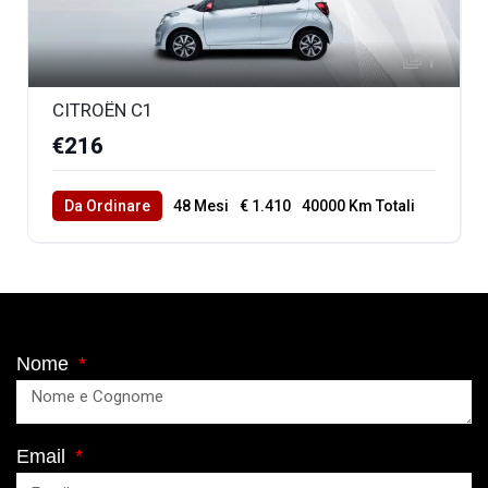
1
CITROËN C1
€216
Da Ordinare
48 Mesi
€ 1.410
40000 Km Totali
Nome
Email