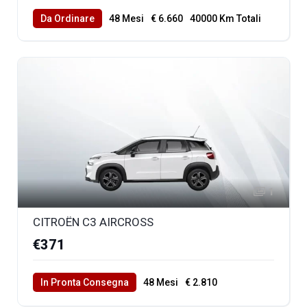
Da Ordinare
48 Mesi
€ 6.660
40000 Km Totali
1
CITROËN C3 AIRCROSS
€371
In Pronta Consegna
48 Mesi
€ 2.810
40000 Km Totali