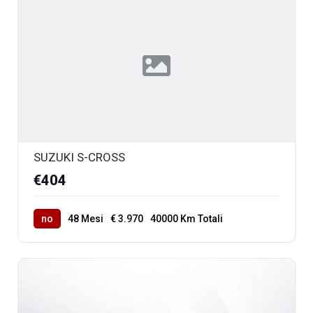
SUZUKI S-CROSS
€404
no
48 Mesi
€ 3.970
40000 Km Totali